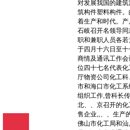
对发展我国的建筑
释、编辑，以及出版、许可其他媒体、网
站及单位转载、摘编、播放、录制、翻
筑构件塑料构件。
译、注释、编辑、改编、摄制。 6、 第5
着生产和时代。产
条所述之网络是指通过我刊官网。 7、 投
稿人委托我刊声明，未经我方许可，任何
石岐召开名领导同
网站、媒体、组织不得转载、摘编其作
职和兼职人员各若
品。
于四月十六日至十
商情及通讯工作会
位四十七名代表化
厅物资公司化工科
市和海口市化工系
组织工作,曾科长
北、、京召开的化
售企业,,、、生
佛山市化工局和汕