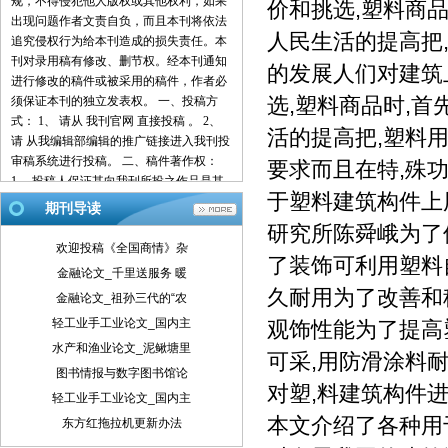
规，不得侵犯他人版权或其他权利，如果
价和挑选,塑料商
出现问题作者文责自负，而且本刊将依法
人民生活的提高把
追究侵权行为给本刊造成的损失责任。本
刊对录用稿有修改、删节权。经本刊通知
的发展人们对建筑
进行修改的稿件或被采用的稿件，作者必
选,塑料商品时,
须保证本刊的独立发表权。 一、投稿方
式： 1、 请从 我刊官网 直接投稿 。 2、
活的提高把,塑料
请 从我编辑部编辑的推广链接进入我刊投
审稿系统进行投稿。 二、稿件著作权：
要求而且在特,殊
1、 投稿人保证其向我刊所投之作品是其
于塑料建筑构件上
本人或与他人合作创作之成果，或对所投
期刊导读
作品拥有合法的著作权，无第三人对其作
研究所陈舜峨为了
品提出可成立之权利主张。 2、 投稿人保
欢迎投稿《全国商情》杂
了装饰可利用塑料
证向我刊所投之稿件，尚未在任何媒体上
金融论文_千里送服务 暖
发表。 3、 投稿人保证其作品不含有违反
久耐用为了改善和
金融论文_祖孙三代的“农
宪法、法律及损害社会公共利益之内容。
4、 投稿人向我刊所投之作品不得同时向
轻工业手工业论文_国内主
观饰性能为了提高
第三方投送，即不允许一稿多投。 5、 投
水产和渔业论文_泥鳅塘里
可采,用防滑涂料
稿人授予我刊享有作品专有使用权的方式
图书情报与数字图书馆论
包括但不限于：通过网络向公众传播、复
对塑,料建筑构件
轻工业手工业论文_国内主
制、摘编、表演、播放、展览、发行、摄
本文介绍了各种用
制电影、电视、录像制品、录制录音制
东方红拖拉机更新办法
品、制作数字化制品、改编、翻译、注